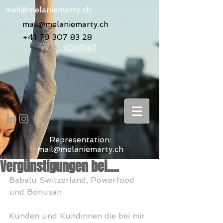
mail@melaniemarty.ch
mail@melaniemarty.ch
+41 79 307 83 28
KONTAKT
Representation:
mail@melaniemarty.ch
Vergünstigungen bei....
Babalu Switzerland, Powerfood 
und Bonusan
Kunden und Kundinnen die bei mir 