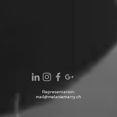
Representation:
mail@melaniemarty.ch