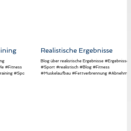
aining
Realistische Ergebnisse
ing
Blog über realistische Ergebnisse #Ergebnisse
le #Fitness
#Sport #realistisch #Blog #Fitness
aining #Sport
#Muskelaufbau #Fettverbrennung #Abnehme
#Diät #Ernährung