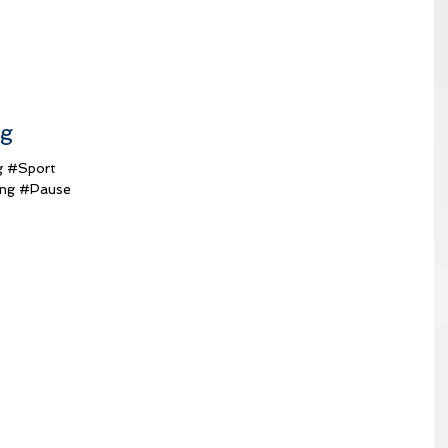
ng
g #Sport
ung #Pause