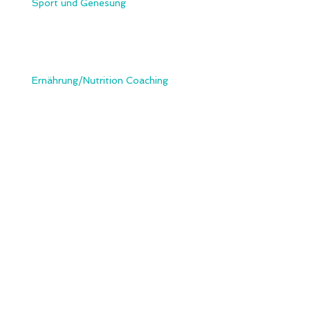
Sport und Genesung
Ernährung/Nutrition Coaching
Fitness Eintrittskarte
Traumhochzeit
Archiv