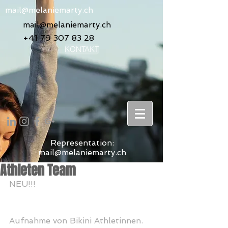
mail@melaniemarty.ch
mail@melaniemarty.ch
+41 79 307 83 28
KONTAKT
Representation:
mail@melaniemarty.ch
Athleten Team
NEU!!!
Aufnahme von Bikini Athletinnen.