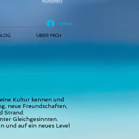
KONTAKT
Anmelden
BLOG
ÜBER MICH
seine Kultur kennen und
ng, neue Freundschaften,
d Strand.
nter Gleichgesinnten.
n und auf ein neues Level